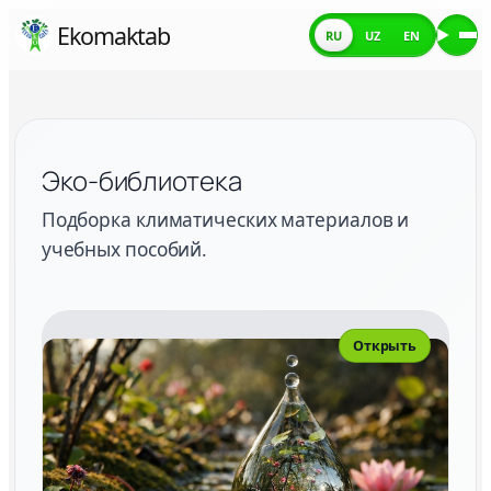
Skip
Ekomaktab
RU
UZ
EN
Ме
to
content
Эко-библиотека
Подборка климатических материалов и
учебных пособий.
Открыть