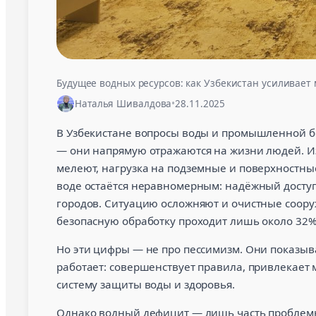
Будущее водных ресурсов: как Узбекистан усиливает
Наталья Шивалдова
•
28.11.2025
В Узбекистане вопросы воды и промышленной бе
— они напрямую отражаются на жизни людей. Из
мелеют, нагрузка на подземные и поверхностные
воде остаётся неравномерным: надёжный досту
городов. Ситуацию осложняют и очистные соору
безопасную обработку проходит лишь около 32%
Но эти цифры — не про пессимизм. Они показыв
работает: совершенствует правила, привлекает
систему защиты воды и здоровья.
Однако водный дефицит — лишь часть проблемы.