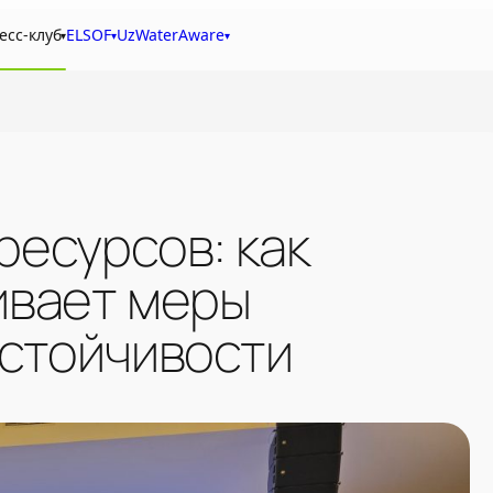
есс-клуб
ELSOF
UzWaterAware
▾
▾
▾
ресурсов: как
ивает меры
устойчивости