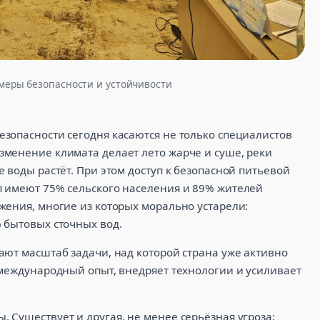
 меры безопасности и устойчивости
зопасности сегодня касаются не только специалистов
менение климата делает лето жарче и суше, реки
 воды растёт. При этом доступ к безопасной питьевой
п имеют 75% сельского населения и 89% жителей
жения, многие из которых морально устарели:
 бытовых сточных вод.
ают масштаб задачи, над которой страна уже активно
 международный опыт, внедряет технологии и усиливает
 Существует и другая, не менее серьёзная угроза: