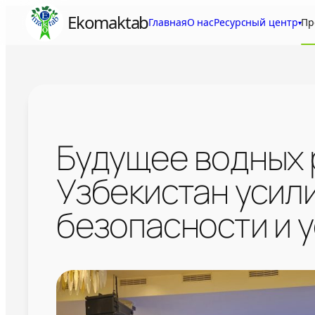
Skip
Ekomaktab
Главная
О нас
Ресурсный центр
Пр
▾
to
content
Будущее водных 
Узбекистан усил
безопасности и 