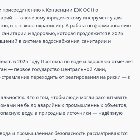
я к присоединению к Конвенции ЕЭК ООН о
арий — ключевому юридическому инструменту для
в, в т. ч. хвостохранилищ. А работа по формированию
санитарии и здоровью, которая продолжится в 2026
учшений в системе водоснабжения, санитарии и
екст: в 2025 году Протокол по воде и здоровью отмечает
стан — первое государство Центральной Азии,
 стремление переходить от реагирования на риски — к
рмальностях. Это о том, чтобы люди могли рассчитывать
х домами не было аварийных промышленных объектов,
зопасную воду, а природные источники — надёжную
й вода и промышленная безопасность рассматриваются