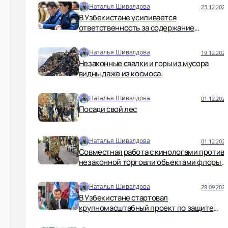
Наталья Шивалдова
23.12.2024
В Узбекистане усиливается
ответственность за содержание
физическими лицами диких животных,
запрещенных к содержанию.
Наталья Шивалдова
19.12.2024
Незаконные свалки и горы из мусора
видны даже из космоса.
Наталья Шивалдова
01.12.2024
Посади свой лес
Наталья Шивалдова
01.12.2024
Совместная работа с кинологами против
незаконной торговли объектами флоры и
фауны.
Наталья Шивалдова
28.09.2024
В Узбекистане стартовал
крупномасштабный проект по защите
водных ресурсов