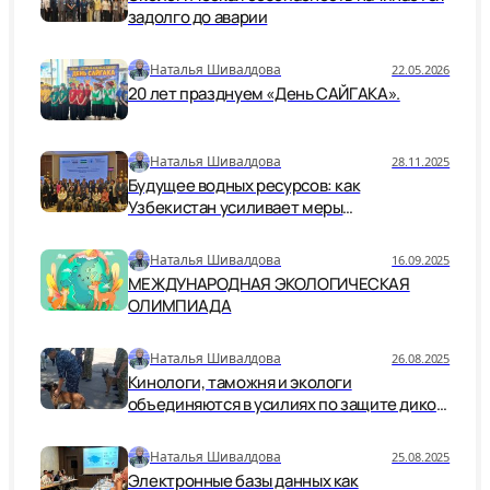
задолго до аварии
Наталья Шивалдова
22.05.2026
20 лет празднуем «День САЙГАКА».
Наталья Шивалдова
28.11.2025
Будущее водных ресурсов: как
Узбекистан усиливает меры
безопасности и устойчивости
Наталья Шивалдова
16.09.2025
МЕЖДУНАРОДНАЯ ЭКОЛОГИЧЕСКАЯ
ОЛИМПИАДА
Наталья Шивалдова
26.08.2025
Кинологи, таможня и экологи
объединяются в усилиях по защите дикой
природы.
Наталья Шивалдова
25.08.2025
Электронные базы данных как