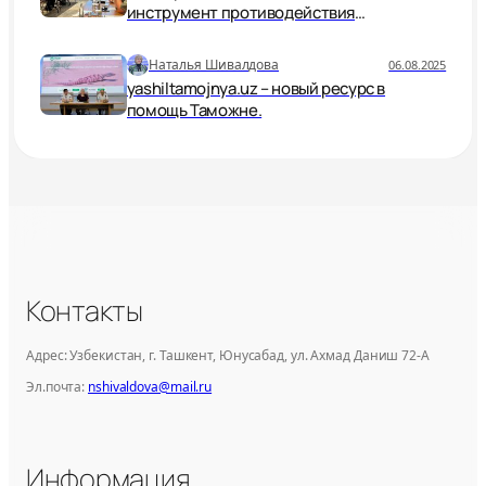
инструмент противодействия
незаконной торговле дикой природой
Наталья Шивалдова
06.08.2025
yashiltamojnya.uz – новый ресурс в
помощь Таможне.
Контакты
Адрес: Узбекистан, г. Ташкент, Юнусабад, ул. Ахмад Даниш 72-А
Эл.почта:
nshivaldova@mail.ru
Информация