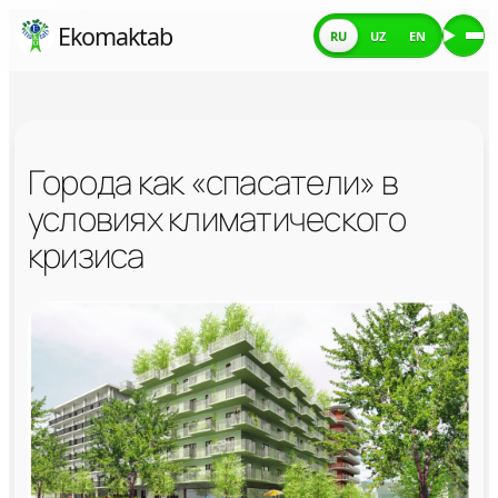
Skip
Ekomaktab
RU
UZ
EN
Ме
to
content
Города как «спасатели» в
условиях климатического
кризиса