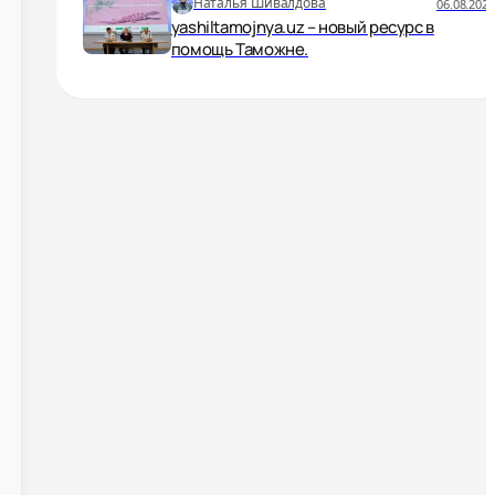
Наталья Шивалдова
06.08.2025
yashiltamojnya.uz – новый ресурс в
помощь Таможне.