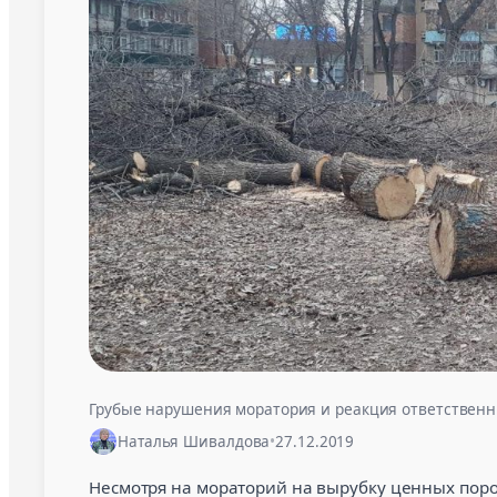
Грубые нарушения моратория и реакция ответственн
Наталья Шивалдова
•
27.12.2019
Несмотря на мораторий на вырубку ценных поро