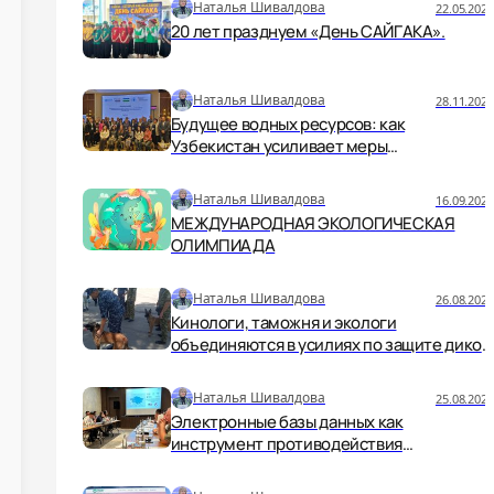
Наталья Шивалдова
22.05.2026
20 лет празднуем «День САЙГАКА».
Наталья Шивалдова
28.11.2025
Будущее водных ресурсов: как
Узбекистан усиливает меры
безопасности и устойчивости
Наталья Шивалдова
16.09.2025
МЕЖДУНАРОДНАЯ ЭКОЛОГИЧЕСКАЯ
ОЛИМПИАДА
Наталья Шивалдова
26.08.2025
Кинологи, таможня и экологи
объединяются в усилиях по защите дикой
природы.
Наталья Шивалдова
25.08.2025
Электронные базы данных как
инструмент противодействия
незаконной торговле дикой природой