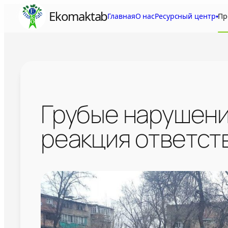
Skip
Ekomaktab
Главная
О нас
Ресурсный центр
Пр
▾
to
content
Грубые нарушени
реакция ответст