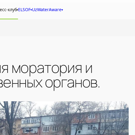
есс-клуб
ELSOF
UzWaterAware
▾
▾
▾
я моратория и
венных органов.