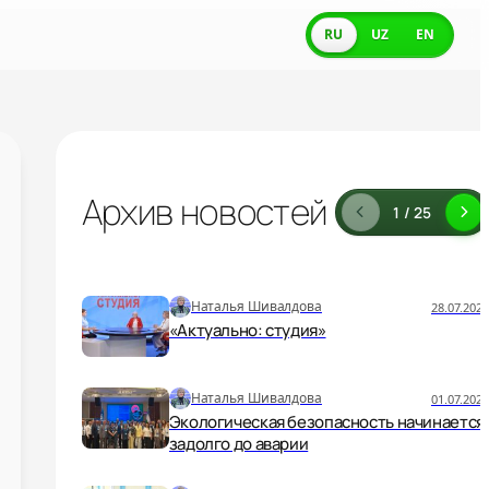
RU
UZ
EN
Архив новостей
1 / 25
Наталья Шивалдова
28.07.2026
«Актуально: студия»
Наталья Шивалдова
01.07.2026
Экологическая безопасность начинается
задолго до аварии