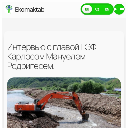
Skip
Ekomaktab
RU
UZ
EN
Ме
to
content
Интервью с главой ГЭФ
Карлосом Мануелем
Родригесем.