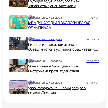
Будущее водных ресурсов: как
Узбекистан усиливает меры
безопасности и устойчивости
Наталья Шивалдова
16.09.2025
МЕЖДУНАРОДНАЯ ЭКОЛОГИЧЕСКАЯ
ОЛИМПИАДА
Наталья Шивалдова
26.08.2025
Кинологи, таможня и экологи
объединяются в усилиях по защите дикой
природы.
Наталья Шивалдова
25.08.2025
Электронные базы данных как
инструмент противодействия
незаконной торговле дикой природой
Наталья Шивалдова
06.08.2025
yashiltamojnya.uz – новый ресурс в
помощь Таможне.