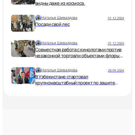
видны даже из космоса.
Наталья Шивалдова
01.12.2024
Посади свой лес
Наталья Шивалдова
01.12.2024
Совместная работа с кинологами против
незаконной торговли объектами флоры и
фауны.
Наталья Шивалдова
28.09.2024
В Узбекистане стартовал
крупномасштабный проект по защите
водных ресурсов