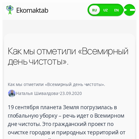
Skip
Ekomaktab
RU
UZ
EN
Ме
to
content
Как мы отметили «Всемирный
день чистоты».
Как мы отметили «Всемирный день чистоты».
Как мы отметили «Всемирный день чистоты».
Наталья Шивалдова
•
23.09.2020
19 сентября планета Земля погрузилась в
глобальную уборку – речь идет о Всемирном
дне чистоты. Это гражданский проект по
очистке городов и природных территорий от