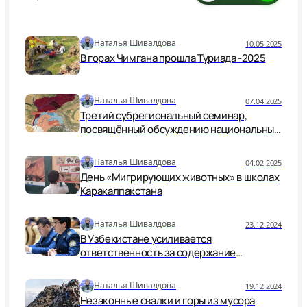
Наталья Шивалдова
10.05.2025
В горах Чимгана прошла Туриада -2025
Наталья Шивалдова
07.04.2025
Третий субрегиональный семинар,
посвящённый обсуждению национальных
и субрегиональных программ действий
по криосфере и изменению климата,
Наталья Шивалдова
04.02.2025
состоялся 2–3 апреля 2025 года в
День «Мигрирующих животных» в школах
Самарканде.
Каракалпакстана
Наталья Шивалдова
23.12.2024
В Узбекистане усиливается
ответственность за содержание
физическими лицами диких животных,
запрещенных к содержанию.
Наталья Шивалдова
19.12.2024
Незаконные свалки и горы из мусора