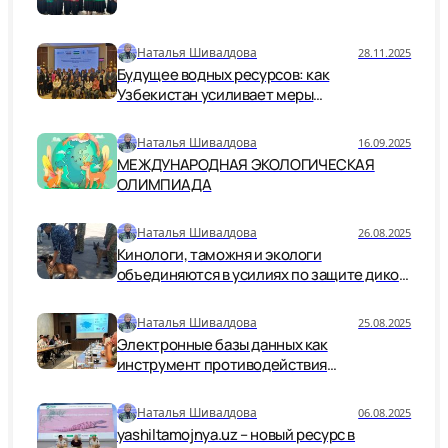
Наталья Шивалдова
28.11.2025
Будущее водных ресурсов: как
Узбекистан усиливает меры
безопасности и устойчивости
Наталья Шивалдова
16.09.2025
МЕЖДУНАРОДНАЯ ЭКОЛОГИЧЕСКАЯ
ОЛИМПИАДА
Наталья Шивалдова
26.08.2025
Кинологи, таможня и экологи
объединяются в усилиях по защите дикой
природы.
Наталья Шивалдова
25.08.2025
Электронные базы данных как
инструмент противодействия
незаконной торговле дикой природой
Наталья Шивалдова
06.08.2025
yashiltamojnya.uz – новый ресурс в