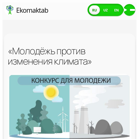
Skip
Ekomaktab
RU
UZ
EN
Ме
to
content
«Молодёжь против
изменения климата»