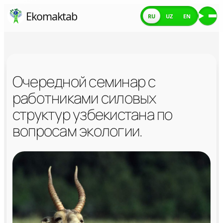
Skip
Ekomaktab
RU
UZ
EN
Ме
to
content
Очередной семинар с
работниками силовых
структур узбекистана по
вопросам экологии.