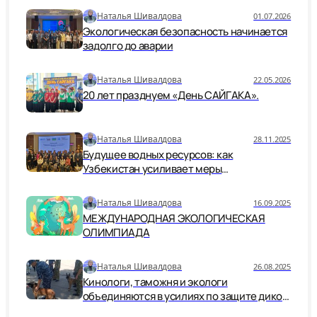
Наталья Шивалдова
01.07.2026
Экологическая безопасность начинается
задолго до аварии
Наталья Шивалдова
22.05.2026
20 лет празднуем «День САЙГАКА».
Наталья Шивалдова
28.11.2025
Будущее водных ресурсов: как
Узбекистан усиливает меры
безопасности и устойчивости
Наталья Шивалдова
16.09.2025
МЕЖДУНАРОДНАЯ ЭКОЛОГИЧЕСКАЯ
ОЛИМПИАДА
Наталья Шивалдова
26.08.2025
Кинологи, таможня и экологи
объединяются в усилиях по защите дикой
природы.