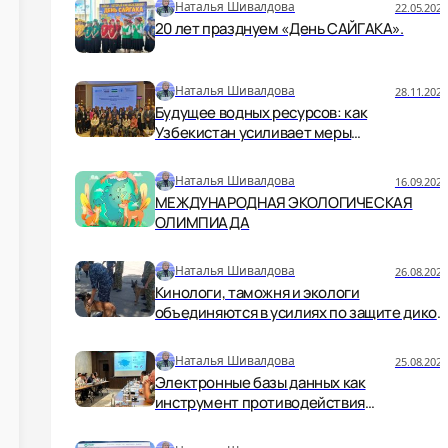
Наталья Шивалдова
22.05.2026
20 лет празднуем «День САЙГАКА».
Наталья Шивалдова
28.11.2025
Будущее водных ресурсов: как
Узбекистан усиливает меры
безопасности и устойчивости
Наталья Шивалдова
16.09.2025
МЕЖДУНАРОДНАЯ ЭКОЛОГИЧЕСКАЯ
ОЛИМПИАДА
Наталья Шивалдова
26.08.2025
Кинологи, таможня и экологи
объединяются в усилиях по защите дикой
природы.
Наталья Шивалдова
25.08.2025
Электронные базы данных как
инструмент противодействия
незаконной торговле дикой природой