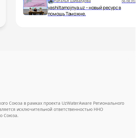
Наталья Шивалдова
06.08.2025
yashiltamojnya.uz – новый ресурс в
помощь Таможне.
ого Союза в рамках проекта UzWaterAware Регионального
является исключительной ответственностью ННО
о Союза.