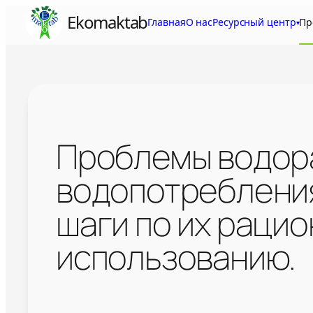
Skip
Ekomaktab
Главная
О нас
Ресурсный центр
Пр
▾
to
content
Проблемы водор
водопотребления
шаги по их раци
использованию.
Проблемы водораспределения и в