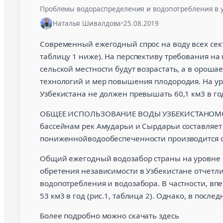
Проблемы водораспределения и водопотребления в у
Наталья Шивалдова
•
25.08.2019
Современный ежегодный спрос на воду всех сект
таблицу 1 ниже). На перспективу требования н
сельской местности будут возрастать, а в орош
технологий и мер повышения плодородия. На у
Узбекистана не должен превышать 60,1 км3 в го
ОБЩЕЕ ИСПОЛЬЗОВАНИЕ ВОДЫ УЗБЕКИСТАНОМСогл
бассейнам рек Амударьи и Сырдарьи составляет 
пониженнойводообеспеченности производится 
Общий ежегодный водозабор страны на уровне в 
обретения независимости в Узбекистане отчетл
водопотребления и водозабора. В частности, вп
53 км3 в год (рис.1, таблица 2). Однако, в после
Более подробно можно скачать здесь