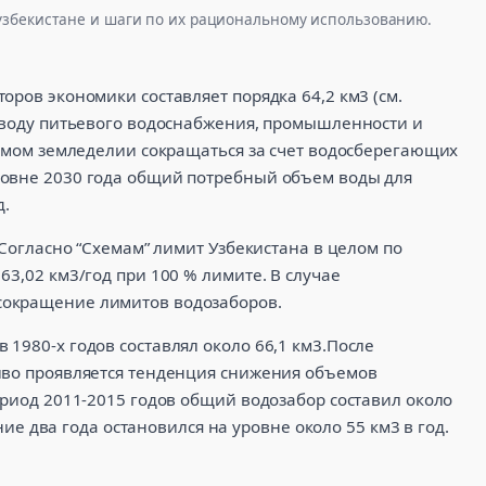
збекистане и шаги по их рациональному использованию.
оров экономики составляет порядка 64,2 км3 (см.
а воду питьевого водоснабжения, промышленности и
аемом земледелии сокращаться за счет водосберегающих
ровне 2030 года общий потребный объем воды для
д.
асно “Схемам” лимит Узбекистана в целом по
63,02 км3/год при 100 % лимите. В случае
сокращение лимитов водозаборов.
1980-х годов составлял около 66,1 км3.После
иво проявляется тенденция снижения объемов
ериод 2011-2015 годов общий водозабор составил около
дние два года остановился на уровне около 55 км3 в год.