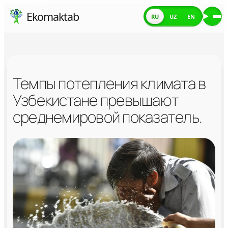
Skip
Ekomaktab
RU
UZ
EN
Ме
to
content
Темпы потепления климата в
Узбекистане превышают
среднемировой показатель.