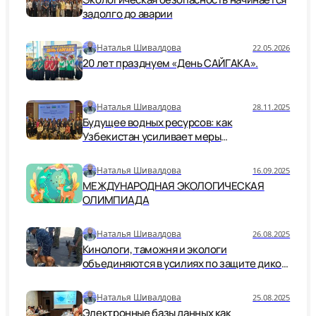
задолго до аварии
Наталья Шивалдова
22.05.2026
20 лет празднуем «День САЙГАКА».
Наталья Шивалдова
28.11.2025
Будущее водных ресурсов: как
Узбекистан усиливает меры
безопасности и устойчивости
Наталья Шивалдова
16.09.2025
МЕЖДУНАРОДНАЯ ЭКОЛОГИЧЕСКАЯ
ОЛИМПИАДА
Наталья Шивалдова
26.08.2025
Кинологи, таможня и экологи
объединяются в усилиях по защите дикой
природы.
Наталья Шивалдова
25.08.2025
Электронные базы данных как