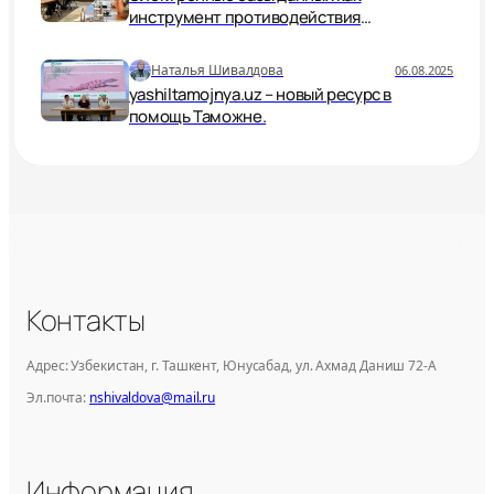
инструмент противодействия
незаконной торговле дикой природой
Наталья Шивалдова
06.08.2025
yashiltamojnya.uz – новый ресурс в
помощь Таможне.
Контакты
Адрес: Узбекистан, г. Ташкент, Юнусабад, ул. Ахмад Даниш 72-А
Эл.почта:
nshivaldova@mail.ru
Информация