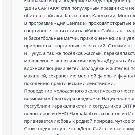
Ekomaktab и при поддержке международной орга
“День САЙГАКА” стал популярным праздником не т
обитают сайгаки- Казахстане, Калмыкии, Монгол
В программе «Дня Сайгака» проходят открытые э
спортивные состязания на «Кубок Сайгака» – м
и баскетбольные матчи, приключенческие и увле
приоритеты спортивных состязаний. Самыми ак
и Нукус, а так же посёлков Жаслык, Каракалпакс
молодёжные экологические клубы «Друзья сайга
вдохновляющими детей, молодёжь и жителей пос
махаллей, сохранению местной флоры и фауны 
поколению практическими действиями.
Проведение молодёжного экологического Фестива
возможным благодаря поддержке Национального
Республики Каракалпакстан и сотрудников ОПТ К
волонтёров из ННО Ekomaktab и экспертов из Ин
прививается любовь к родной природе, чуткое 
Стоит подчеркнуть, что «День Сайга» и все при