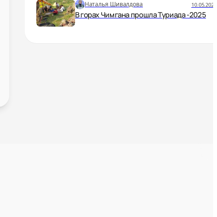
Наталья Шивалдова
10.05.2025
В горах Чимгана прошла Туриада -2025