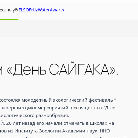
есс-клуб
ELSOF
UzWaterAware
▾
▾
▾
м «День САЙГАКА».
.
 состоялся молодёжный экологический фестиваль ”
ик завершил цикл мероприятий, посвящённых “Дню
иологического разнообразия.
. 20 лет назад его начали отмечать в школах на
тов из Института Зоологии Академии наук, ННО