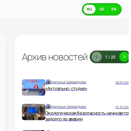
RU
UZ
EN
Архив новостей
1 / 25
Наталья Шивалдова
28.07.2026
«Актуально: студия»
Наталья Шивалдова
01.07.2026
Экологическая безопасность начинается
задолго до аварии