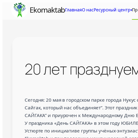
Skip
Ekomaktab
Главная
О нас
Ресурсный центр
Пр
▾
to
content
20 лет празднуе
20 лет празднуем «День САЙГАКА»
Сегодня: 20 мая в городском парке города Нукус
Сайгак, который нас объединяет”. Этот праздн
САЙГАКА” и приурочен к Международному Дню Б
У праздника «День САЙГАКА» в этом году ЮБИЛЕЙ
Устюрте по инициативе группы учёных-энтузиас