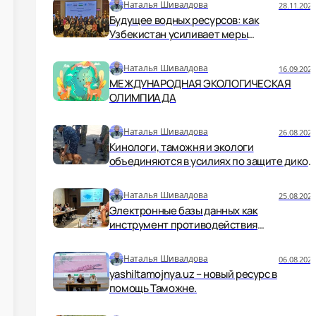
Наталья Шивалдова
28.11.2025
Будущее водных ресурсов: как
Узбекистан усиливает меры
безопасности и устойчивости
Наталья Шивалдова
16.09.2025
МЕЖДУНАРОДНАЯ ЭКОЛОГИЧЕСКАЯ
ОЛИМПИАДА
Наталья Шивалдова
26.08.2025
Кинологи, таможня и экологи
объединяются в усилиях по защите дикой
природы.
Наталья Шивалдова
25.08.2025
Электронные базы данных как
инструмент противодействия
незаконной торговле дикой природой
Наталья Шивалдова
06.08.2025
yashiltamojnya.uz – новый ресурс в
помощь Таможне.