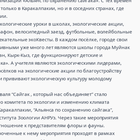
низации «Альянс по охранению сайгака». С тех времён
олько в Каракалпакии, но и в соседних странах, где
ии.
кологические уроки в школах, экологические акции,
арафон, велосипедный заезд, футбольные, волейбольные
кательные экоКвесты. В каждом посёлке, городе свои
тивными уже много лет являются школы города Муйнак
тан, Кырк-Кыз, где функционируют детские и
ка». А учителя являются экологическими лидерами,
ёлков на экологические акции по благоустройству
и прививают экологическую культуру молодому
ля “Сайгак , который нас объединяет” стало
 комитета по экологии и изменению климата
аракалпакии, “Альянса по сохранению сайгака”,
ститута Зоологии АНРУз. Через такие мероприятия
отношение к представителям флоры и фауны.
уроченные к нему мероприятия проходят в рамках