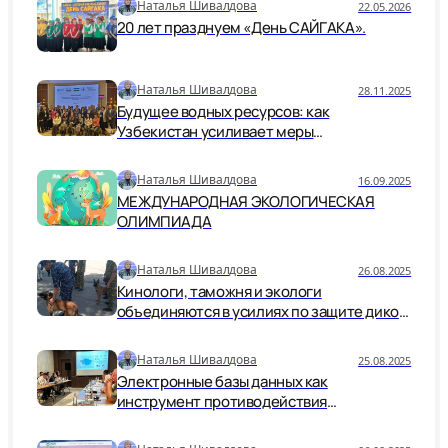
Наталья Шивалдова
22.05.2026
20 лет празднуем «День САЙГАКА».
Наталья Шивалдова
28.11.2025
Будущее водных ресурсов: как
Узбекистан усиливает меры
безопасности и устойчивости
Наталья Шивалдова
16.09.2025
МЕЖДУНАРОДНАЯ ЭКОЛОГИЧЕСКАЯ
ОЛИМПИАДА
Наталья Шивалдова
26.08.2025
Кинологи, таможня и экологи
объединяются в усилиях по защите дикой
природы.
Наталья Шивалдова
25.08.2025
Электронные базы данных как
инструмент противодействия
незаконной торговле дикой природой