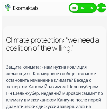
Skip
Ekomaktab
RU
UZ
EN
Ме
to
content
Climate protection: “we need a
coalition of the willing.”
Climate protection: “we need a coalition of the wil
Защита климата: «нам нужна коалиция
желающих». Как мировое сообщество может
остановить изменение климата? Беседа с
экспертом Хансом Йоахимом Шельнхубером.
Г-н Шельнхубер, недавний мировой саммит по
климату в мексиканском Канкуне после порой
драматических дискуссий завершился на