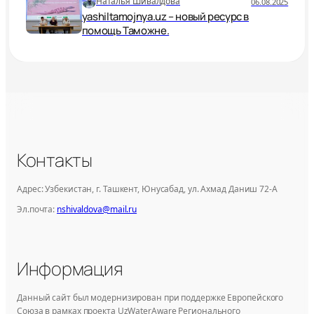
Наталья Шивалдова
06.08.2025
yashiltamojnya.uz – новый ресурс в
помощь Таможне.
Контакты
Адрес: Узбекистан, г. Ташкент, Юнусабад, ул. Ахмад Даниш 72-А
Эл.почта:
nshivaldova@mail.ru
Информация
Данный сайт был модернизирован при поддержке Европейского
Союза в рамках проекта UzWaterAware Регионального