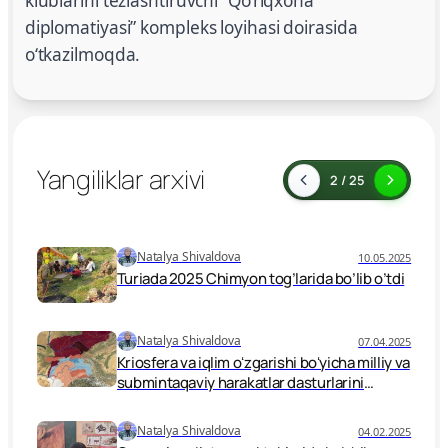
klublarini tezlashtiruvchi “Qo‘riqxona
diplomatiyasi” kompleks loyihasi doirasida
o‘tkazilmoqda.
Yangiliklar arxivi
2 / 25
Natalya Shivaldova
10.05.2025
Turiada 2025 Chimyon tog’larida bo’lib o’tdi
Natalya Shivaldova
07.04.2025
Kriosfera va iqlim oʻzgarishi boʻyicha milliy va
submintaqaviy harakatlar dasturlarini
muhokama qilishga bagʻishlangan uchinchi
submintaqaviy seminar 2025-yil 2–3-aprel
Natalya Shivaldova
04.02.2025
kunlari Samarqand shahrida boʻlib oʻtdi.