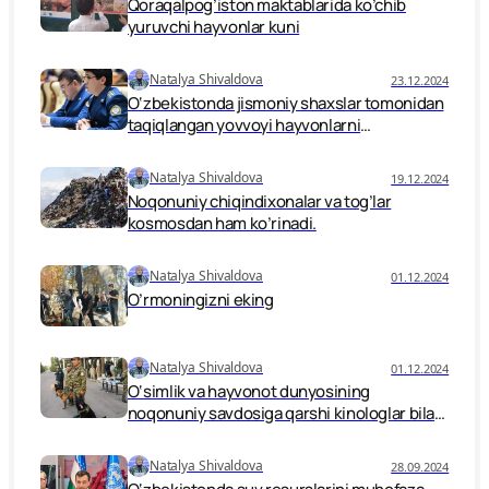
Qoraqalpog’iston maktablarida ko’chib
yuruvchi hayvonlar kuni
Natalya Shivaldova
23.12.2024
O‘zbekistonda jismoniy shaxslar tomonidan
taqiqlangan yovvoyi hayvonlarni
parvarishlash uchun javobgarlik
kuchaytirilmoqda.
Natalya Shivaldova
19.12.2024
Noqonuniy chiqindixonalar va tog’lar
kosmosdan ham ko’rinadi.
Natalya Shivaldova
01.12.2024
O’rmoningizni eking
Natalya Shivaldova
01.12.2024
O‘simlik va hayvonot dunyosining
noqonuniy savdosiga qarshi kinologlar bilan
hamkorlikda ish olib borish.
Natalya Shivaldova
28.09.2024