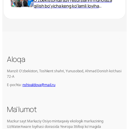
O‘zbekistonda suv resurslarini muhofaza
qilish bo‘yicha keng ko‘lamli loyiha
boshlandi
Aloqa
Manzil: O'zbekiston, Toshkent shahri, Yunusobod, Ahmad Donish ko'chasi
72-A
E-pochta:
nshivaldova@mail.ru
Ma'lumot
Mazkur sayt Markaziy Osiyo mintaqaviy ekologik markazining
UzWaterAware loyihasi doirasida Yevropa Ittifoqi ko'magida