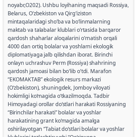
noyabr,O202). Ushbu loyihaning maqsadi Rossiya,
Belarus, Oʻzbekiston va Qirgʻiziston
mintaqalaridagi shoʻba va boʻlinmalarning
maktab va talabalar klublari oʻrtasida barqaror
qardosh shaharlar aloqalarini oʻrnatish orqali
4000 dan ortiq bolalar va yoshlarni ekologik
diplomatiyaga jalb qilishdan iborat. Birinchi
onlayn uchrashuv Perm (Rossiya) shahrining
qardosh jamoasi bilan bo'lib o'tdi. Marafon
“EKOMAKTAB” ekologik resurs markazi
(O‘zbekiston), shuningdek, Jomboy viloyati
hokimligi ko‘magida o‘tkazilmoqda. Tadbir
Himoyadagi orollar do‘stlari harakati Rossiyaning
“Birinchilar harakati” bolalar va yoshlar
harakatining grant ko‘magida amalga
oshirilayotgan “Tabiat do‘stlari bolalar va yoshlar