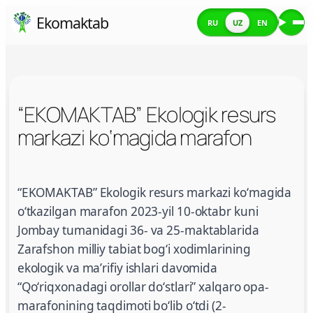
Skip
Ekomaktab
RU
UZ
EN
Me
to
content
“EKOMAKTAB” Ekologik resurs
markazi ko‘magida marafon
“EKOMAKTAB” Ekologik resurs markazi ko‘magida
“EKOMAKTAB” Ekologik resurs markazi koʻmagida
oʻtkazilgan marafon 2023-yil 10-oktabr kuni
Jombay tumanidagi 36- va 25-maktablarida
Zarafshon milliy tabiat bogʻi xodimlarining
ekologik va maʼrifiy ishlari davomida
“Qoʻriqxonadagi orollar doʻstlari” xalqaro opa-
marafonining taqdimoti boʻlib oʻtdi (2-