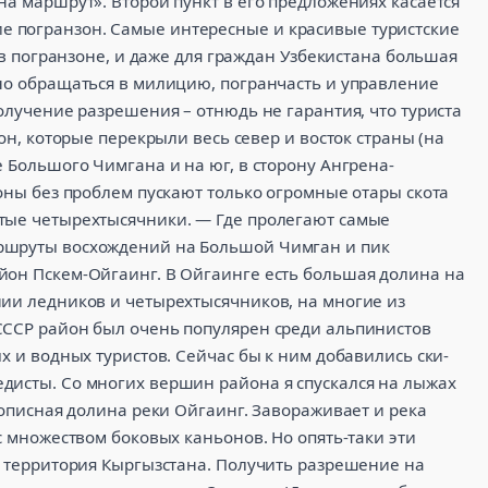
на маршрут». Второй пункт в его предложениях касается
 погранзон. Самые интересные и красивые туристские
я в погранзоне, и даже для граждан Узбекистана большая
жно обращаться в милицию, погранчасть и управление
получение разрешения – отнюдь не гарантия, что туриста
зон, которые перекрыли весь север и восток страны (на
е Большого Чимгана и на юг, в сторону Ангрена-
зоны без проблем пускают только огромные отары скота
тые четырехтысячники. — Где пролегают самые
ршруты восхождений на Большой Чимган и пик
йон Пскем-Ойгаинг. В Ойгаинге есть большая долина на
нии ледников и четырехтысячников, на многие из
СССР район был очень популярен среди альпинистов
х и водных туристов. Сейчас бы к ним добавились ски-
дисты. Со многих вершин района я спускался на лыжах
вописная долина реки Ойгаинг. Завораживает и река
с множеством боковых каньонов. Но опять-таки эти
о территория Кыргызстана. Получить разрешение на