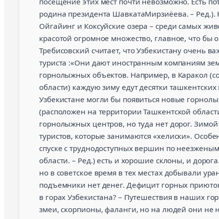
посещение этих мест почти невозможно. Есть по
родина президента ШавкатаМирзиёева. – Ред.). 
Ойгайинг и Коксуйские озера – среди самых жив
красотой огромное множество, главное, что бы 
Требисовский считает, что Узбекистану очень в
туриста :«Они дают иностранным компаниям зем
горнолыжных объектов. Например, в Каракол (
области) каждую зиму едут десятки ташкентских 
Узбекистане могли бы появиться новые горнолы
(расположен на территории Ташкентской области 
горнолыжных центров, но туда нет дорог. Зимой
туристов, которые занимаются «хелиски». Особен
спуске с труднодоступных вершин по неезженым 
области. – Ред.) есть и хорошие склоны, и дорог
но в советское время в тех местах добывали уран
подъемники нет денег. Дефицит горных приютов 
в горах Узбекистана? – Путешествия в наших гор
змеи, скорпионы, фаланги, но на людей они не 