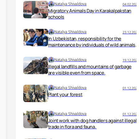
climate change, took place on April 2–3,
Natalya Shivaldova
04.02.2025
2025 in Samarkand.
Migratory Animals Day in Karakalpakstan
schools
Natalya Shivaldova
23.12.2024
In Uzbekistan, responsibility for the
maintenance by individuals of wild animals
that are prohibited is being increased.
Natalya Shivaldova
19.12.2024
Illegal landfills and mountains of garbage
are visible even from space.
Natalya Shivaldova
01.12.2024
Plant your forest
Natalya Shivaldova
01.12.2024
Joint work with dog handlers against illegal
trade in flora and fauna.