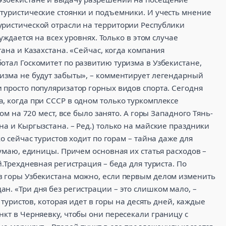
 туристические стоянки и подъемники. И учесть мнение
уристической отрасли на территории Республики
уждается на всех уровнях. Только в этом случае
тана и Казахстана. «Сейчас, когда компания
отал Госкомитет по развитию туризма в Узбекистане,
ризма не будут забыты», – комментирует легендарный
 просто популяризатор горных видов спорта. Сегодня
, когда при СССР в одном только туркомплексе
ном на 720 мест, все было занято. А горы Западного Тянь-
а и Кыргызстана. – Ред.) только на майские праздники
о сейчас туристов ходит по горам – тайна даже для
думаю, единицы. Причем основная их статья расходов –
й.Трехдневная регистрация – беда для туриста. По
в горы Узбекистана можно, если первым делом изменить
н. «Три дня без регистрации – это слишком мало, –
у туристов, которая идет в горы на десять дней, каждые
нкт в Черняевку, чтобы они пересекали границу с