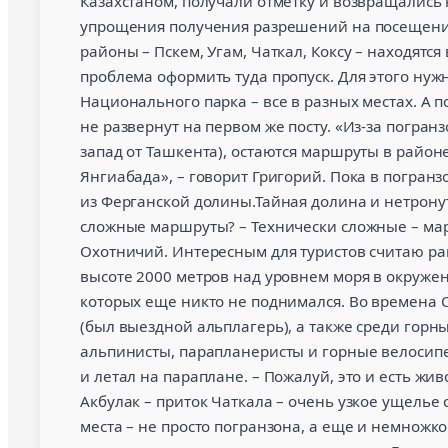
Казахстаном, получали отметку и возвращались 
упрощения получения разрешений на посещение
районы – Пскем, Угам, Чаткал, Коксу – находятс
проблема оформить туда пропуск. Для этого ну
Национального парка – все в разных местах. А 
не развернут на первом же посту. «Из-за погран
запад от Ташкента), остаются маршруты в район
Янгиабада», – говорит Григорий. Пока в погран
из Ферганской долины.Тайная долина и нетрону
сложные маршруты? – Технически сложные – ма
Охотничий. Интересным для туристов считаю ра
высоте 2000 метров над уровнем моря в окруже
которых еще никто не поднимался. Во времена 
(был выездной альплагерь), а также среди горны
альпинисты, парапланеристы и горные велосипе
и летал на параплане. – Пожалуй, это и есть жи
Акбулак – приток Чаткала – очень узкое ущелье 
места – не просто погранзона, а еще и немножк