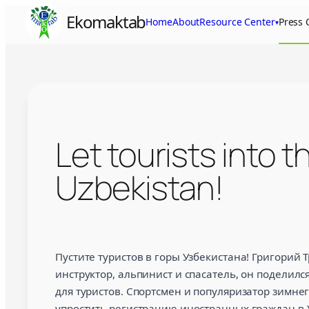
Skip
Ekomaktab
Home
About
Resource Center
Press 
▾
to
content
Let tourists into 
Uzbekistan!
Let tourists into the mountains of 
Пустите туристов в горы Узбекистана! Григорий
инструктор, альпинист и спасатель, он поделил
для туристов. Спортсмен и популяризатор зимнег
упростить регистрацию иностранных граждан в