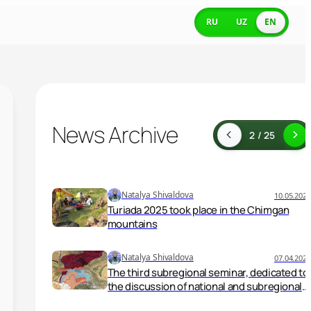
RU
UZ
EN
News Archive
2 / 25
Natalya Shivaldova
10.05.2025
Turiada 2025 took place in the Chimgan
mountains
Natalya Shivaldova
07.04.2025
The third subregional seminar, dedicated to
the discussion of national and subregional
action programs on the cryosphere and