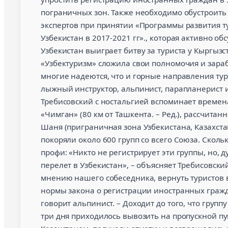
пограничных зон. Также необходимо обустроить
экспертов при принятии «Программы развития т
Узбекистан в 2017-2021 гг»., которая активно обс
Узбекистан выиграет битву за туриста у Кыргызс
«Узбектуризм» сложила свои полномочия и зараб
многие надеются, что и горные направления ту
лыжный инструктор, альпинист, парапланерист и
Требисовский с ностальгией вспоминает времена
«Чимган» (80 км от Ташкента. – Ред.), рассчитан
Шаня (приграничная зона Узбекистана, Казахстан
покоряли около 600 групп со всего Союза. Скольк
профи: «Никто не регистрирует эти группы, но, 
перелет в Узбекистан», – объясняет Требисовски
мнению нашего собеседника, вернуть туристов 
нормы закона о регистрации иностранных гражда
говорит альпинист. – Доходит до того, что групп
три дня приходилось вывозить на пропускной пу