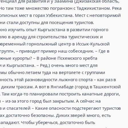
тенциал для развития и у Заамина (Джизакская область,
Но там тоже множество погранзон с Таджикистаном. Река
описных мест в горах Узбекистана. Мест с неповторимой
они стали доступны для посещения туристов.
ажно изучить опыт Кыргызстана в развитии горного
лю в аренду для строительства туристических и
современный горнолыжный центр в Иссык-Кульской
групп», – приводит пример наш собеседник. – Где в
жные курорты? – В районе Пскемского хребта
и Кыргызстана. – Ред.) очень много мест для
 мы обычно летаем туда на вертолете с группами
ность этой разновидности лыжного спорта – как раз в
диким трассам. А вот в Янгиабаде (город в Ташкентской
а. Там когда-то планировали построить канатные дороги,
 – из-за этого город был закрытым. А сейчас на
и спасателей – Какие опасности подстерегают туристов
ах достаточно безопасны. Диких зверей много, есть
нападают. Чтобы уберечься, достаточно быть