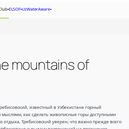
Club
ELSOF
UzWaterAware
▾
▾
▾
the mountains of
Uzbekistan!
 Требисовский, известный в Узбекистане горный
ся мыслями, как сделать живописные горы доступными
о отдыха, Требисовский уверен, что важно прежде всего
 Узбекистане и выдачу разрешений на посещение