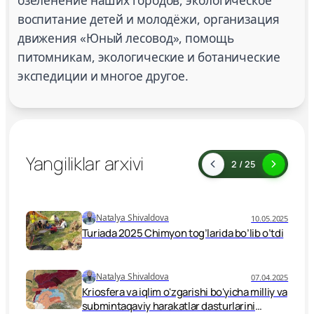
озеленение наших городов, экологическое
воспитание детей и молодёжи, организация
движения «Юный лесовод», помощь
питомникам, экологические и ботанические
экспедиции и многое другое.
Yangiliklar arxivi
2 / 25
Natalya Shivaldova
10.05.2025
Turiada 2025 Chimyon tog’larida bo’lib o’tdi
Natalya Shivaldova
07.04.2025
Kriosfera va iqlim oʻzgarishi boʻyicha milliy va
submintaqaviy harakatlar dasturlarini