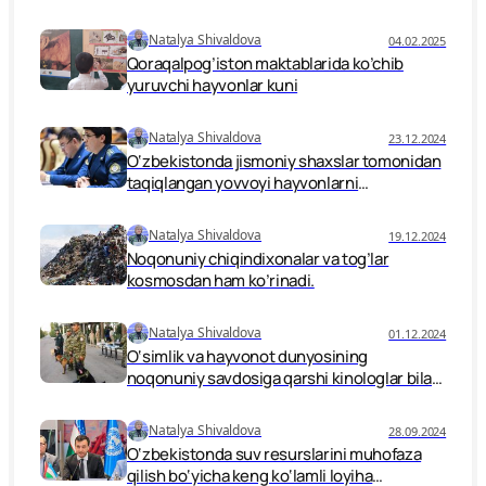
muhokama qilishga bagʻishlangan uchinchi
submintaqaviy seminar 2025-yil 2–3-aprel
Natalya Shivaldova
04.02.2025
kunlari Samarqand shahrida boʻlib oʻtdi.
Qoraqalpog’iston maktablarida ko’chib
yuruvchi hayvonlar kuni
Natalya Shivaldova
23.12.2024
O‘zbekistonda jismoniy shaxslar tomonidan
taqiqlangan yovvoyi hayvonlarni
parvarishlash uchun javobgarlik
kuchaytirilmoqda.
Natalya Shivaldova
19.12.2024
Noqonuniy chiqindixonalar va tog’lar
kosmosdan ham ko’rinadi.
Natalya Shivaldova
01.12.2024
O‘simlik va hayvonot dunyosining
noqonuniy savdosiga qarshi kinologlar bilan
hamkorlikda ish olib borish.
Natalya Shivaldova
28.09.2024
O‘zbekistonda suv resurslarini muhofaza
qilish bo‘yicha keng ko‘lamli loyiha