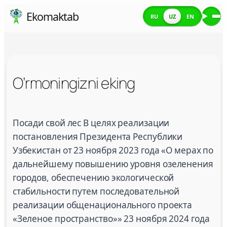
Skip
Ekomaktab
RU
UZ
EN
Me
to
content
O’rmoningizni eking
O’rmoningizni eking
Посади свой лес В целях реализации
постановления Президента Республики
Узбекистан от 23 ноября 2023 года «О мерах по
дальнейшему повышению уровня озеленения
городов, обеспечению экологической
стабильности путем последовательной
реализации общенационального проекта
«Зеленое пространство»» 23 ноября 2024 года