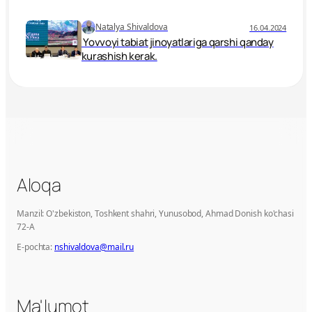
boshlandi
Natalya Shivaldova
16.04.2024
Yovvoyi tabiat jinoyatlariga qarshi qanday
kurashish kerak.
Aloqa
Manzil: O'zbekiston, Toshkent shahri, Yunusobod, Ahmad Donish ko'chasi
72-A
E-pochta:
nshivaldova@mail.ru
Ma'lumot