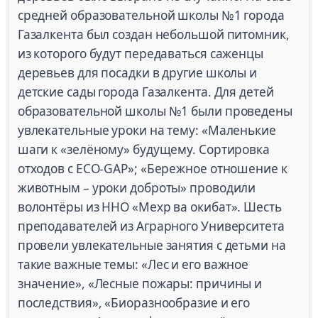
средней образовательной школы №1 города
Газалкента был создан небольшой питомник,
из которого будут передаваться саженцы
деревьев для посадки в другие школы и
детские сады города Газалкента. Для детей
образовательной школы №1 были проведены
увлекательные уроки на тему: «Маленькие
шаги к «зелёному» будущему. Сортировка
отходов с ECO-GAP»; «Бережное отношение к
животным – уроки доброты» проводили
волонтёры из ННО «Мехр ва окибат». Шесть
преподавателей из Аграрного Университета
провели увлекательные занятия с детьми на
такие важные темы: «Лес и его важное
значение», «Лесные пожары: причины и
последствия», «Биоразнообразие и его