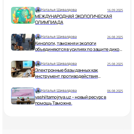
безопасности и устойчивости
Наталья Шивалдова
16.09.2025
МЕЖДУНАРОДНАЯ ЭКОЛОГИЧЕСКАЯ
ОЛИМПИАДА
Наталья Шивалдова
26.08.2025
Кинологи, таможня и экологи
объединяются в усилиях по защите дикой
природы.
Наталья Шивалдова
25.08.2025
Электронные базы данных как
инструмент противодействия
незаконной торговле дикой природой
Наталья Шивалдова
06.08.2025
yashiltamojnya.uz – новый ресурс в
помощь Таможне.