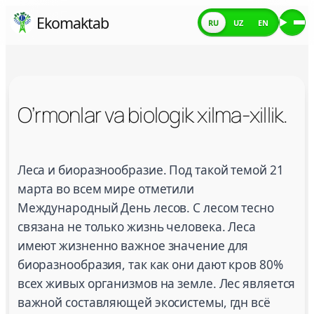
Skip
Ekomaktab
RU
UZ
EN
Ме
to
content
O’rmonlar va biologik xilma-xillik.
O’rmonlar va biologik xilma-xillik.
Леса и биоразнообразие. Под такой темой 21
марта во всем мире отметили
Международный День лесов. С лесом тесно
связана не только жизнь человека. Леса
имеют жизненно важное значение для
биоразнообразия, так как они дают кров 80%
всех живых организмов на земле. Лес является
важной составляющей экосистемы, гдн всё