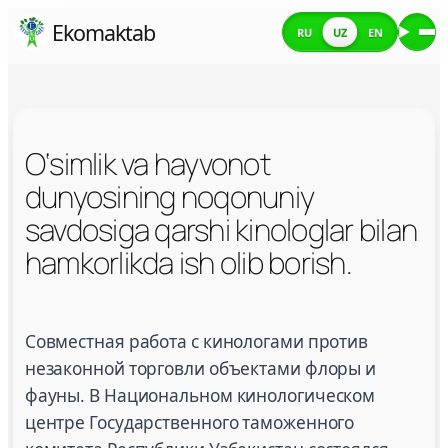
Skip
Ekomaktab
RU
UZ
EN
Me
to
content
O‘simlik va hayvonot
dunyosining noqonuniy
savdosiga qarshi kinologlar bilan
hamkorlikda ish olib borish.
O‘simlik va hayvonot dunyosining noqonuniy savdos
Совместная работа с кинологами против
незаконной торговли объектами флоры и
фауны. В Национальном кинологическом
центре Государственного таможенного