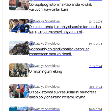
kunlari Samarqand shahrida boʻlib oʻtdi.
Qoraqalpog’iston maktablarida ko’chib
yuruvchi hayvonlar kuni
Natalya Shivaldova
23.12.2024
O‘zbekistonda jismoniy shaxslar tomonidan
taqiqlangan yovvoyi hayvonlarni
parvarishlash uchun javobgarlik
kuchaytirilmoqda.
Natalya Shivaldova
19.12.2024
Noqonuniy chiqindixonalar va tog’lar
kosmosdan ham ko’rinadi.
Natalya Shivaldova
01.12.2024
O’rmoningizni eking
Natalya Shivaldova
28.09.2024
O‘zbekistonda suv resurslarini muhofaza
qilish bo‘yicha keng ko‘lamli loyiha
boshlandi
Natalya Shivaldova
16.04.2024