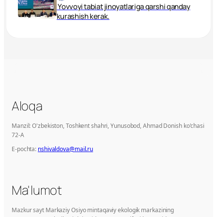
Yovvoyi tabiat jinoyatlariga qarshi qanday
kurashish kerak.
Aloqa
Manzil: O'zbekiston, Toshkent shahri, Yunusobod, Ahmad Donish ko'chasi
72-A
E-pochta:
nshivaldova@mail.ru
Ma'lumot
Mazkur sayt Markaziy Osiyo mintaqaviy ekologik markazining