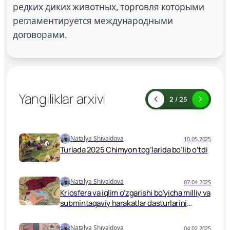
редких диких животных, торговля которыми
регламентируется международными
договорами.
Yangiliklar arxivi
2 / 25
Natalya Shivaldova
10.05.2025
Turiada 2025 Chimyon tog’larida bo’lib o’tdi
Natalya Shivaldova
07.04.2025
Kriosfera va iqlim oʻzgarishi boʻyicha milliy va
submintaqaviy harakatlar dasturlarini
muhokama qilishga bagʻishlangan uchinchi
submintaqaviy seminar 2025-yil 2–3-aprel
Natalya Shivaldova
04.02.2025