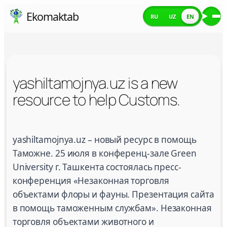
Skip
Ekomaktab
RU
UZ
EN
Me
to
content
yashiltamojnya.uz is a new
resource to help Customs.
yashiltamojnya.uz is a new resource to help Cust
yashiltamojnya.uz – новый ресурс в помощь
Таможне. 25 июля в конференц-зале Green
University г. Ташкента состоялась пресс-
конференция «Незаконная торговля
объектами флоры и фауны. Презентация сайта
в помощь таможенным службам». Незаконная
торговля объектами животного и