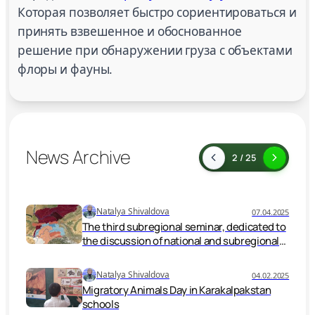
Которая позволяет быстро сориентироваться и
принять взвешенное и обоснованное
решение при обнаружении груза с объектами
флоры и фауны.
News Archive
2 / 25
Natalya Shivaldova
07.04.2025
The third subregional seminar, dedicated to
the discussion of national and subregional
action programs on the cryosphere and
climate change, took place on April 2–3,
Natalya Shivaldova
04.02.2025
2025 in Samarkand.
Migratory Animals Day in Karakalpakstan
schools