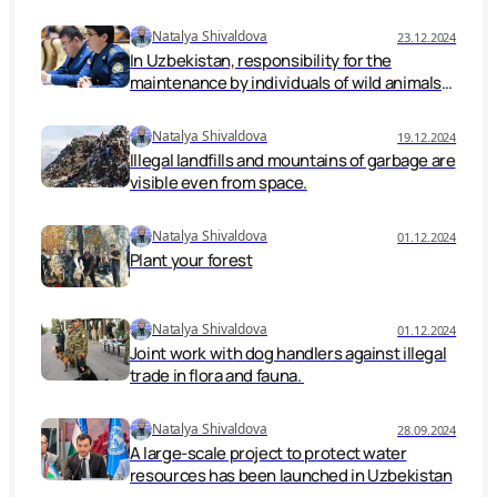
Natalya Shivaldova
23.12.2024
In Uzbekistan, responsibility for the
maintenance by individuals of wild animals
that are prohibited is being increased.
Natalya Shivaldova
19.12.2024
Illegal landfills and mountains of garbage are
visible even from space.
Natalya Shivaldova
01.12.2024
Plant your forest
Natalya Shivaldova
01.12.2024
Joint work with dog handlers against illegal
trade in flora and fauna.
Natalya Shivaldova
28.09.2024
A large-scale project to protect water
resources has been launched in Uzbekistan