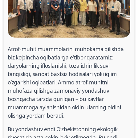
Atrof-muhit muammolarini muhokama qilishda
biz ko’pincha oqibatlarga e’tibor qaratamiz:
daryolarning ifloslanishi, toza ichimlik suvi
tanqisligi, sanoat baxtsiz hodisalari yoki iqlim
o’zgarishi oqibatlari. Ammo atrof-muhitni
muhofaza qilishga zamonaviy yondashuv
boshqacha tarzda qurilgan – bu xavflar
muammoga aylanishidan oldin ularning oldini
olishga yordam beradi.
Bu yondashuv endi O’zbekistonning ekologik
siyosatida asta-sekin joriy etilmoqda. Bu endi