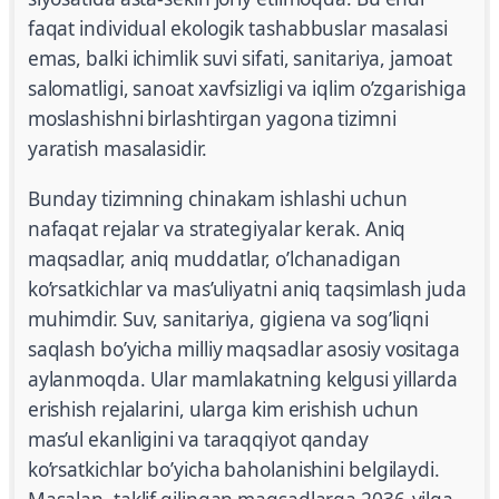
faqat individual ekologik tashabbuslar masalasi
emas, balki ichimlik suvi sifati, sanitariya, jamoat
salomatligi, sanoat xavfsizligi va iqlim o’zgarishiga
moslashishni birlashtirgan yagona tizimni
yaratish masalasidir.
Bunday tizimning chinakam ishlashi uchun
nafaqat rejalar va strategiyalar kerak. Aniq
maqsadlar, aniq muddatlar, o’lchanadigan
ko’rsatkichlar va mas’uliyatni aniq taqsimlash juda
muhimdir. Suv, sanitariya, gigiena va sog’liqni
saqlash bo’yicha milliy maqsadlar asosiy vositaga
aylanmoqda. Ular mamlakatning kelgusi yillarda
erishish rejalarini, ularga kim erishish uchun
mas’ul ekanligini va taraqqiyot qanday
ko’rsatkichlar bo’yicha baholanishini belgilaydi.