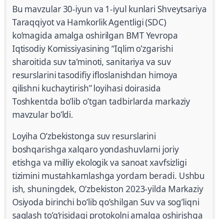
Bu mavzular 30-iyun va 1-iyul kunlari Shveytsariya
Taraqqiyot va Hamkorlik Agentligi (SDC)
ko’magida amalga oshirilgan BMT Yevropa
Iqtisodiy Komissiyasining “Iqlim o’zgarishi
sharoitida suv ta’minoti, sanitariya va suv
resurslarini tasodifiy ifloslanishdan himoya
qilishni kuchaytirish” loyihasi doirasida
Toshkentda bo’lib o’tgan tadbirlarda markaziy
mavzular bo’ldi.
Loyiha O’zbekistonga suv resurslarini
boshqarishga xalqaro yondashuvlarni joriy
etishga va milliy ekologik va sanoat xavfsizligi
tizimini mustahkamlashga yordam beradi. Ushbu
ish, shuningdek, O’zbekiston 2023-yilda Markaziy
Osiyoda birinchi bo’lib qo’shilgan Suv va sog’liqni
saqlash to’g’risidagi protokolni amalga oshirishga