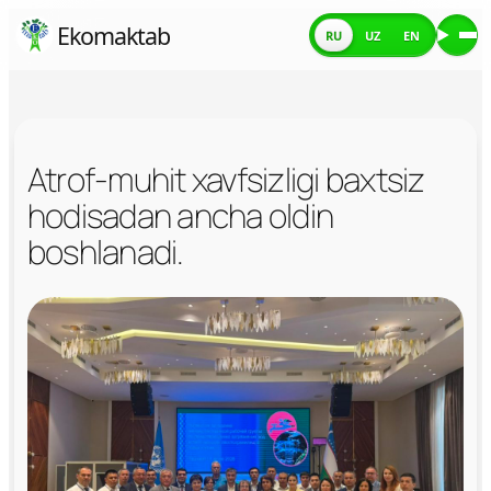
Skip
Ekomaktab
RU
UZ
EN
Ме
to
content
Atrof-muhit xavfsizligi baxtsiz
hodisadan ancha oldin
boshlanadi.