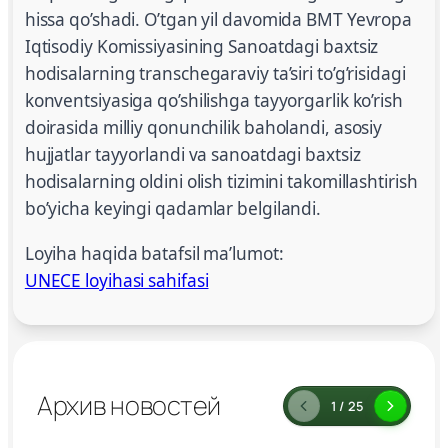
hissa qo’shadi. O’tgan yil davomida BMT Yevropa
Iqtisodiy Komissiyasining Sanoatdagi baxtsiz
hodisalarning transchegaraviy ta’siri to’g’risidagi
konventsiyasiga qo’shilishga tayyorgarlik ko’rish
doirasida milliy qonunchilik baholandi, asosiy
hujjatlar tayyorlandi va sanoatdagi baxtsiz
hodisalarning oldini olish tizimini takomillashtirish
bo’yicha keyingi qadamlar belgilandi.
Loyiha haqida batafsil ma’lumot:
UNECE loyihasi sahifasi
Архив новостей
1 / 25