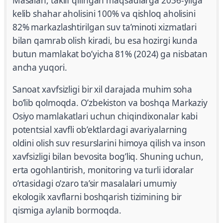
Masalan, taklif qilingan maqsadlarga 2036-yilga
kelib shahar aholisini 100% va qishloq aholisini
82% markazlashtirilgan suv ta’minoti xizmatlari
bilan qamrab olish kiradi, bu esa hozirgi kunda
butun mamlakat bo’yicha 81% (2024) ga nisbatan
ancha yuqori.
Sanoat xavfsizligi bir xil darajada muhim soha
bo’lib qolmoqda. O’zbekiston va boshqa Markaziy
Osiyo mamlakatlari uchun chiqindixonalar kabi
potentsial xavfli ob’ektlardagi avariyalarning
oldini olish suv resurslarini himoya qilish va inson
xavfsizligi bilan bevosita bog’liq. Shuning uchun,
erta ogohlantirish, monitoring va turli idoralar
o’rtasidagi o’zaro ta’sir masalalari umumiy
ekologik xavflarni boshqarish tizimining bir
qismiga aylanib bormoqda.