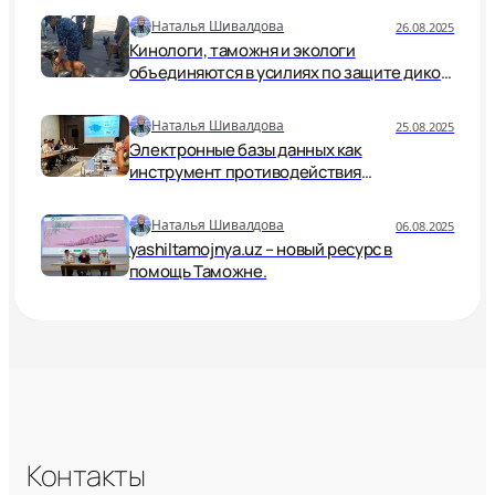
Наталья Шивалдова
26.08.2025
Кинологи, таможня и экологи
объединяются в усилиях по защите дикой
природы.
Наталья Шивалдова
25.08.2025
Электронные базы данных как
инструмент противодействия
незаконной торговле дикой природой
Наталья Шивалдова
06.08.2025
yashiltamojnya.uz – новый ресурс в
помощь Таможне.
Контакты