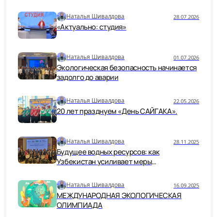
Наталья Шивалдова
28.07.2026
«Актуально: студия»
Наталья Шивалдова
01.07.2026
Экологическая безопасность начинается
задолго до аварии
Наталья Шивалдова
22.05.2026
20 лет празднуем «День САЙГАКА».
Наталья Шивалдова
28.11.2025
Будущее водных ресурсов: как
Узбекистан усиливает меры
безопасности и устойчивости
Наталья Шивалдова
16.09.2025
МЕЖДУНАРОДНАЯ ЭКОЛОГИЧЕСКАЯ
ОЛИМПИАДА