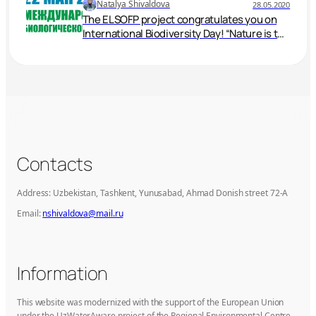
Natalya Shivaldova
28.05.2020
The ELSOFP project congratulates you on
International Biodiversity Day! “Nature is the
source of our decisions”
Contacts
Address: Uzbekistan, Tashkent, Yunusabad, Ahmad Donish street 72-A
Email:
nshivaldova@mail.ru
Information
This website was modernized with the support of the European Union
under the UzWaterAware project of the Regional Environmental Centre