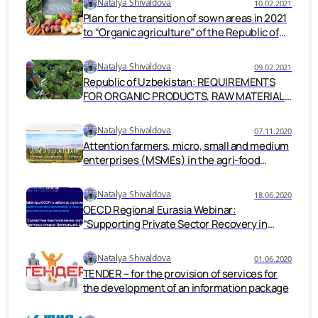
Natalya Shivaldova
10.02.2021
Plan for the transition of sown areas in 2021
to “Organic agriculture” of the Republic of
Uzbekistan in accordance with Presidential
Decree No. UK 5995
Natalya Shivaldova
09.02.2021
Republic of Uzbekistan: REQUIREMENTS
FOR ORGANIC PRODUCTS, RAW MATERIALS
AND FERTILIZERS HAVE BEEN DETERMINED.
Natalya Shivaldova
07.11.2020
Attention farmers, micro, small and medium
enterprises (MSMEs) in the agri-food
sector.
Natalya Shivaldova
18.06.2020
OECD Regional Eurasia Webinar:
“Supporting Private Sector Recovery in
Central Asia.”
Natalya Shivaldova
01.06.2020
TENDER – for the provision of services for
the development of an information package