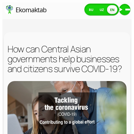
Skip
Ekomaktab
RU
UZ
EN
Me
to
content
How can Central Asian
governments help businesses
and citizens survive COVID-19?