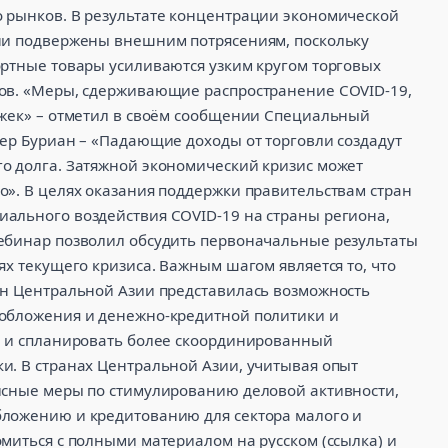
 рынков. В результате концентрации экономической
ени подвержены внешним потрясениям, поскольку
ортные товары усиливаются узким кругом торговых
ров. «Меры, сдерживающие распространение COVID-19,
ржек» – отметил в своём сообщении Специальный
тер Буриан – «Падающие доходы от торговли создадут
о долга. Затяжной экономический кризис может
о». В целях оказания поддержки правительствам стран
ального воздействия COVID-19 на страны региона,
ебинар позволил обсудить первоначальные результаты
ях текущего кризиса. Важным шагом является то, что
ан Центральной Азии представилась возможность
ообложения и денежно-кредитной политики и
) и спланировать более скоординированный
и. В странах Центральной Азии, учитывая опыт
исные меры по стимулированию деловой активности,
бложению и кредитованию для сектора малого и
миться с полными материалом на русском (ссылка) и