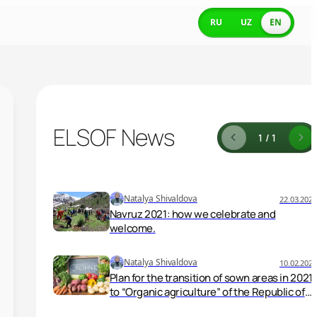
RU
UZ
EN
ELSOF News
1 / 1
Natalya Shivaldova
22.03.2021
Navruz 2021: how we celebrate and
welcome.
Natalya Shivaldova
10.02.2021
Plan for the transition of sown areas in 2021
to “Organic agriculture” of the Republic of
Uzbekistan in accordance with Presidential