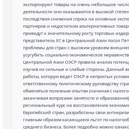
экспортируют товары на очень небольшое число
деятельности они оказываются в высокой степ
последствия снижения спроса на основные эксп
партнеров и недостатком альтернативных това
приведут к значительному росту торговых изде
представитель ЕС в Центральной Азии посол Пе
проблемы для стран с высоким уровнем внешнег
усугубить социально-экономическое неравенств
Центральной Азии ОЭСР провела анализ потенци
изучив их сильные и слабые стороны. Данный в
работы, которую ведет ОЭСР в непростых услови
ответственному политическому руководству стр
обменяться полезным опытом (начиная с налог
заканчивая вопросами занятости и образования
региональный курс на восстановление экономик
Европейский стран, разработаны свои антикриз
главным образом касающиеся льгот по налогоо
среднего бизнеса. Более подробно можно ознако