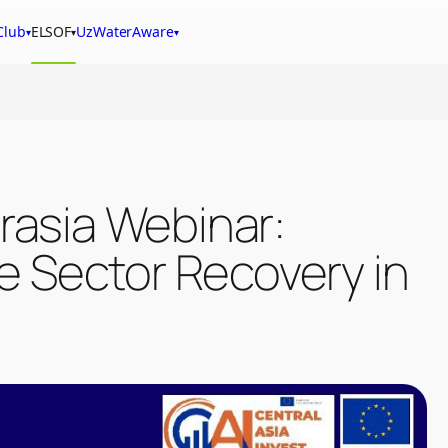
Club
ELSOF
UzWaterAware
▾
▾
▾
rasia Webinar:
e Sector Recovery in