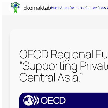
Skip
Ekomaktab
Home
About
Resource Center
Press 
▾
to
content
OECD Regional Eu
“Supporting Privat
Central Asia.”