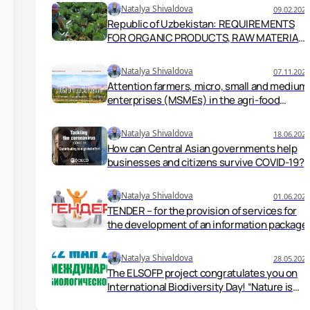
Decree No. UK 5995
Natalya Shivaldova
09.02.2021
Republic of Uzbekistan: REQUIREMENTS
FOR ORGANIC PRODUCTS, RAW MATERIALS
AND FERTILIZERS HAVE BEEN DETERMINED.
Natalya Shivaldova
07.11.2020
Attention farmers, micro, small and medium
enterprises (MSMEs) in the agri-food
sector.
Natalya Shivaldova
18.06.2020
How can Central Asian governments help
businesses and citizens survive COVID-19?
Natalya Shivaldova
01.06.2020
TENDER – for the provision of services for
the development of an information package
Natalya Shivaldova
28.05.2020
The ELSOFP project congratulates you on
International Biodiversity Day! “Nature is
the source of our decisions”