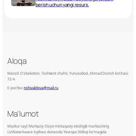
berish uchun yangi resurs.
Aloqa
Manzil: O'zbekiston, Toshkent shahri, Yunusobod, Ahmad Donish ko'chasi
72-A
E-pochta:
nshivaldova@mail.ru
Ma'lumot
Mazkur sayt Markaziy Osiyo mintaqaviy ekologik markazining
UzWaterAware loyihasi doirasida Yevropa Ittifoqi ko'magida