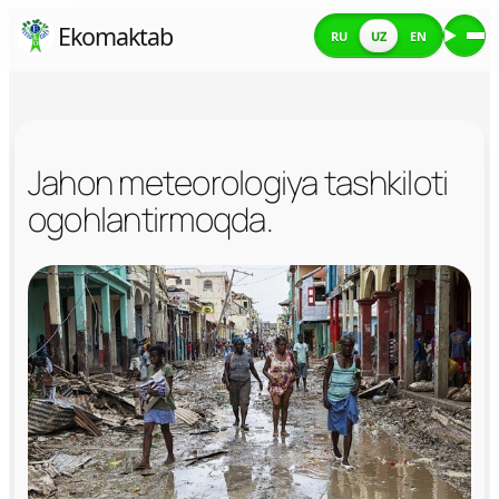
Skip
Ekomaktab
RU
UZ
EN
Me
to
content
Jahon meteorologiya tashkiloti
ogohlantirmoqda.