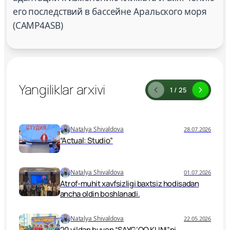
его последствий в бассейне Аральского моря
(CAMP4ASB)
Yangiliklar arxivi
1 / 25
Natalya Shivaldova
28.07.2026
“Actual: Studio”
Natalya Shivaldova
01.07.2026
Atrof-muhit xavfsizligi baxtsiz hodisadan
ancha oldin boshlanadi.
Natalya Shivaldova
22.05.2026
20 yildan buyon “SAYG‘OQ KUNI”ni