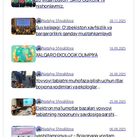
nishonlaymiz.
Natalya Shivaldova
28.11.2025
Suv kelajagi: O‘zbekiston xavfsizlik va
barqarorlikni qanday mustahkamlaydi
Natalya Shivaldova
16.09.2025
XALQARO EKOLOGIK OLIMPIYA
Natalya Shivaldova
26.08.2025
Yovvoyi tabiatni muhofaza qilish uchun itlar,
bojxona xodimlari va ekologlar
birlashmoqda.
Natalya Shivaldova
25.08.2025
Elektron ma’lumotlar bazalari yovvoyi
tabiatning noqonuniy savdosiga qarshi
kurash vositasi sifatida
Natalya Shivaldova
06.08.2025
yashiltamojnya.uz – Bojxonaga yordam