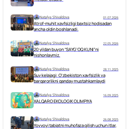
Natalya Shivaldova
01.07.2026
Atrof-muhit xavfsizligi baxtsiz hodisadan
ancha oldin boshlanadi.
Natalya Shivaldova
22.05.2026
20 yildan buyon “SAYG‘OQ KUNI”ni
nishonlaymiz.
Natalya Shivaldova
28.11.2025
Suv kelajagi: O‘zbekiston xavfsizlik va
barqarorlikni qanday mustahkamlaydi
Natalya Shivaldova
16.09.2025
XALQARO EKOLOGIK OLIMPIYA
Natalya Shivaldova
26.08.2025
Yovvoyi tabiatni muhofaza qilish uchun itlar,