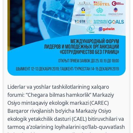
Liderlar va yoshlar tashkilotlarining xalqaro
forumi: “Chegara bilmas hamkorlik” Markaziy
Osiyo mintaqaviy ekologik markazi (CAREC)
Barqaror rivojlanish boʻyicha Markaziy Osiyo
ekologik yetakchilik dasturi (CAEL) bitiruvchilari va
tarmoq aʼzolarining loyihalarini qoʻllab-quvvatlash