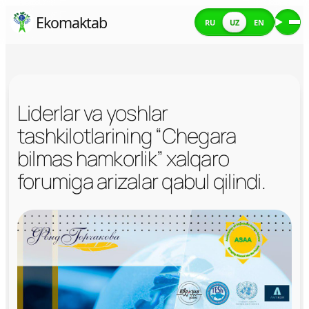
Skip
Ekomaktab
RU
UZ
EN
Me
to
content
Liderlar va yoshlar
tashkilotlarining “Chegara
bilmas hamkorlik” xalqaro
forumiga arizalar qabul qilindi.