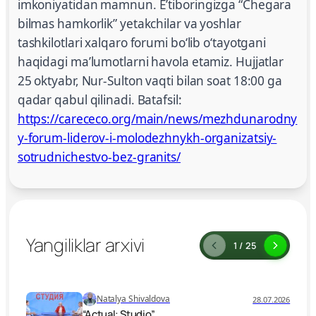
imkoniyatidan mamnun. Eʼtiboringizga “Chegara
bilmas hamkorlik” yetakchilar va yoshlar
tashkilotlari xalqaro forumi boʻlib oʻtayotgani
haqidagi maʼlumotlarni havola etamiz. Hujjatlar
25 oktyabr, Nur-Sulton vaqti bilan soat 18:00 ga
qadar qabul qilinadi. Batafsil:
https://carececo.org/main/news/mezhdunarodny
y-forum-liderov-i-molodezhnykh-organizatsiy-
sotrudnichestvo-bez-granits/
Yangiliklar arxivi
1 / 25
Natalya Shivaldova
28.07.2026
“Actual: Studio”