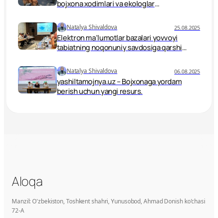
bojxona xodimlari va ekologlar
birlashmoqda.
Natalya Shivaldova
25.08.2025
Elektron ma’lumotlar bazalari yovvoyi
tabiatning noqonuniy savdosiga qarshi
kurash vositasi sifatida
Natalya Shivaldova
06.08.2025
yashiltamojnya.uz – Bojxonaga yordam
berish uchun yangi resurs.
Aloqa
Manzil: O'zbekiston, Toshkent shahri, Yunusobod, Ahmad Donish ko'chasi
72-A