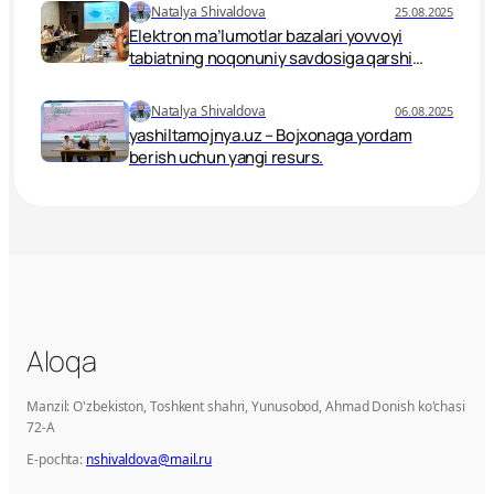
Natalya Shivaldova
25.08.2025
Elektron ma’lumotlar bazalari yovvoyi
tabiatning noqonuniy savdosiga qarshi
kurash vositasi sifatida
Natalya Shivaldova
06.08.2025
yashiltamojnya.uz – Bojxonaga yordam
berish uchun yangi resurs.
Aloqa
Manzil: O'zbekiston, Toshkent shahri, Yunusobod, Ahmad Donish ko'chasi
72-A
E-pochta:
nshivaldova@mail.ru