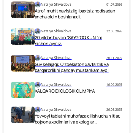
Natalya Shivaldova
01.07.2026
Atrof-muhit xavfsizligi baxtsiz hodisadan
ancha oldin boshlanadi.
Natalya Shivaldova
22.05.2026
20 yildan buyon “SAYG‘OQ KUNI”ni
nishonlaymiz.
Natalya Shivaldova
28.11.2025
Suv kelajagi: O‘zbekiston xavfsizlik va
barqarorlikni qanday mustahkamlaydi
Natalya Shivaldova
16.09.2025
XALQARO EKOLOGIK OLIMPIYA
Natalya Shivaldova
26.08.2025
Yovvoyi tabiatni muhofaza qilish uchun itlar,
bojxona xodimlari va ekologlar
birlashmoqda.