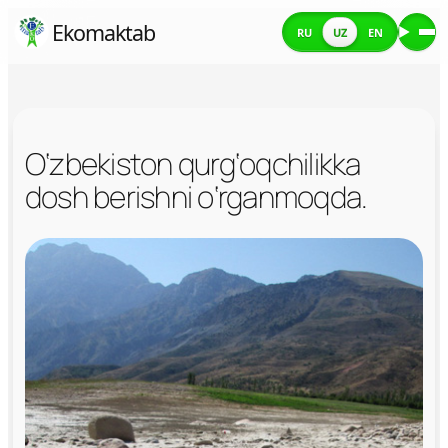
Skip
Ekomaktab
RU
UZ
EN
Me
to
content
O‘zbekiston qurg‘oqchilikka
dosh berishni o‘rganmoqda.