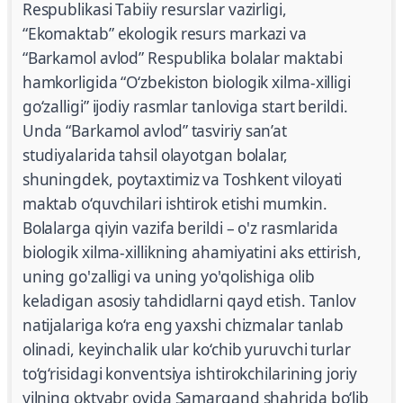
Respublikasi Tabiiy resurslar vazirligi,
“Ekomaktab” ekologik resurs markazi va
“Barkamol avlod” Respublika bolalar maktabi
hamkorligida “O‘zbekiston biologik xilma-xilligi
go‘zalligi” ijodiy rasmlar tanloviga start berildi.
Unda “Barkamol avlod” tasviriy san’at
studiyalarida tahsil olayotgan bolalar,
shuningdek, poytaxtimiz va Toshkent viloyati
maktab o‘quvchilari ishtirok etishi mumkin.
Bolalarga qiyin vazifa berildi – o'z rasmlarida
biologik xilma-xillikning ahamiyatini aks ettirish,
uning go'zalligi va uning yo'qolishiga olib
keladigan asosiy tahdidlarni qayd etish. Tanlov
natijalariga ko‘ra eng yaxshi chizmalar tanlab
olinadi, keyinchalik ular ko‘chib yuruvchi turlar
to‘g‘risidagi konventsiya ishtirokchilarining joriy
yilning oktyabr oyida Samarqand shahrida bo‘lib