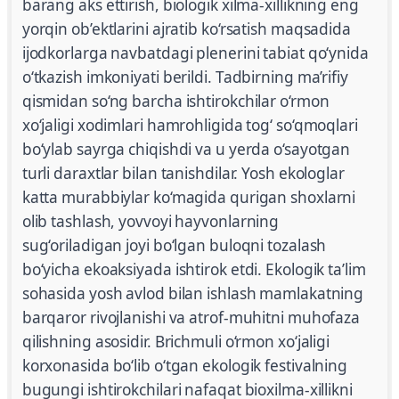
barang aks ettirish, biologik xilma-xillikning eng
yorqin ob’ektlarini ajratib ko‘rsatish maqsadida
ijodkorlarga navbatdagi plenerini tabiat qo‘ynida
o‘tkazish imkoniyati berildi. Tadbirning ma’rifiy
qismidan so‘ng barcha ishtirokchilar o‘rmon
xo‘jaligi xodimlari hamrohligida tog‘ so‘qmoqlari
bo‘ylab sayrga chiqishdi va u yerda o‘sayotgan
turli daraxtlar bilan tanishdilar. Yosh ekologlar
katta murabbiylar ko‘magida qurigan shoxlarni
olib tashlash, yovvoyi hayvonlarning
sug‘oriladigan joyi bo‘lgan buloqni tozalash
bo‘yicha ekoaksiyada ishtirok etdi. Ekologik ta’lim
sohasida yosh avlod bilan ishlash mamlakatning
barqaror rivojlanishi va atrof-muhitni muhofaza
qilishning asosidir. Brichmuli o‘rmon xo‘jaligi
korxonasida bo‘lib o‘tgan ekologik festivalning
bugungi ishtirokchilari nafaqat bioxilma-xillikni