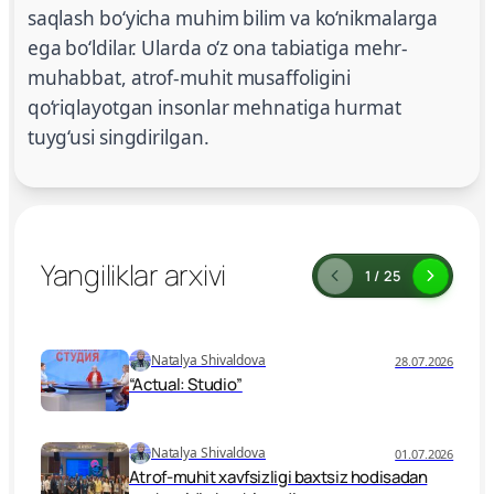
saqlash bo‘yicha muhim bilim va ko‘nikmalarga
ega bo‘ldilar. Ularda o‘z ona tabiatiga mehr-
muhabbat, atrof-muhit musaffoligini
qo‘riqlayotgan insonlar mehnatiga hurmat
tuyg‘usi singdirilgan.
Yangiliklar arxivi
1 / 25
Natalya Shivaldova
28.07.2026
“Actual: Studio”
Natalya Shivaldova
01.07.2026
Atrof-muhit xavfsizligi baxtsiz hodisadan