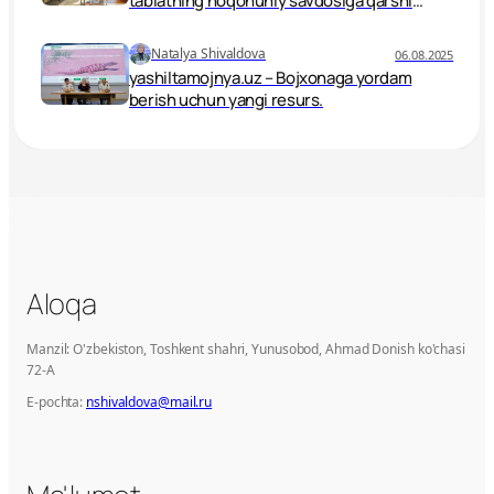
tabiatning noqonuniy savdosiga qarshi
kurash vositasi sifatida
Natalya Shivaldova
06.08.2025
yashiltamojnya.uz – Bojxonaga yordam
berish uchun yangi resurs.
Aloqa
Manzil: O'zbekiston, Toshkent shahri, Yunusobod, Ahmad Donish ko'chasi
72-A
E-pochta:
nshivaldova@mail.ru