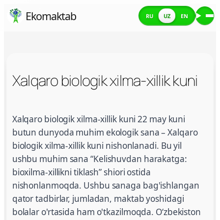
Skip
Ekomaktab
RU
UZ
EN
Me
to
content
Xalqaro biologik xilma-xillik kuni
Xalqaro biologik xilma-xillik kuni
Xalqaro biologik xilma-xillik kuni 22 may kuni
butun dunyoda muhim ekologik sana – Xalqaro
biologik xilma-xillik kuni nishonlanadi. Bu yil
ushbu muhim sana “Kelishuvdan harakatga:
bioxilma-xillikni tiklash” shiori ostida
nishonlanmoqda. Ushbu sanaga bag'ishlangan
qator tadbirlar, jumladan, maktab yoshidagi
bolalar o'rtasida ham o'tkazilmoqda. O‘zbekiston