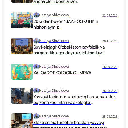
ancha oldin boshlanadi.
Natalya Shivaldova
22.05.2026
20 yildan buyon “SAYG‘OQ KUNI”ni
nishonlaymiz.
Natalya Shivaldova
28.11.2025
Suv kelajagi: O‘zbekiston xavfsizlik va
barqarorlikni qanday mustahkamlaydi
Natalya Shivaldova
16.09.2025
XALQARO EKOLOGIK OLIMPIYA
Natalya Shivaldova
26.08.2025
Yovvoyi tabiatni muhofaza qilish uchun itlar,
bojxona xodimlari va ekologlar
birlashmoqda.
Natalya Shivaldova
25.08.2025
Elektron ma’lumotlar bazalari yovvoyi