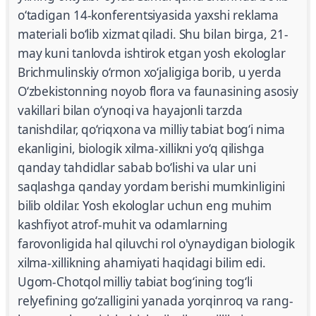
o‘tadigan 14-konferentsiyasida yaxshi reklama
materiali bo‘lib xizmat qiladi. Shu bilan birga, 21-
may kuni tanlovda ishtirok etgan yosh ekologlar
Brichmulinskiy o‘rmon xo‘jaligiga borib, u yerda
O‘zbekistonning noyob flora va faunasining asosiy
vakillari bilan o‘ynoqi va hayajonli tarzda
tanishdilar, qo‘riqxona va milliy tabiat bog‘i nima
ekanligini, biologik xilma-xillikni yo‘q qilishga
qanday tahdidlar sabab bo‘lishi va ular uni
saqlashga qanday yordam berishi mumkinligini
bilib oldilar. Yosh ekologlar uchun eng muhim
kashfiyot atrof-muhit va odamlarning
farovonligida hal qiluvchi rol o'ynaydigan biologik
xilma-xillikning ahamiyati haqidagi bilim edi.
Ugom-Chotqol milliy tabiat bog‘ining tog‘li
relyefining go‘zalligini yanada yorqinroq va rang-