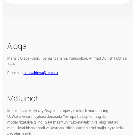
Aloqa
Manzil: O'zbekiston, Toshkent shahri, Yunusobod, Ahmad Donish ko'chasi
72-A
E-pochta:
nshivaldova@mail.ru
Ma'lumot
Mazkur sayt Markaziy Osiyo mintaqaviy ekologik markazining
UzWaterAware loyihasi doirasida Yevropa Ittifoqi ko'magida
modernizatsiya qilindi. Sayt mazmuni "Ekomaktab" NNTning mutlaq
mas'uliyati hisoblanadi va Yevropa Ittifoqi qarashlarini majburiy tarzda
aks ettirmaydi.