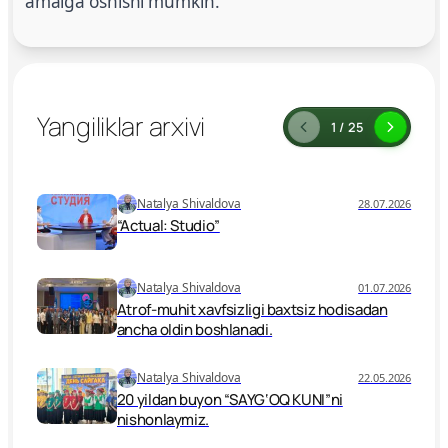
amalga oshishi mumkin.
Yangiliklar arxivi
1 / 25
Natalya Shivaldova
28.07.2026
“Actual: Studio”
Natalya Shivaldova
01.07.2026
Atrof-muhit xavfsizligi baxtsiz hodisadan
ancha oldin boshlanadi.
Natalya Shivaldova
22.05.2026
20 yildan buyon “SAYG‘OQ KUNI”ni
nishonlaymiz.