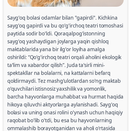
Sayg'oq bolasi odamlar bilan "gapirdi". Kichkina
sayg'oq gapirdi va bu qo'g'irchoq teatri tomoshasi
paytida sodir bo'ldi. Qoraqalpog'istonning
sayg'oq yashaydigan joylarga yaqin qishloq
maktablarida yana bir ilg'or loyiha amalga
oshirildi: “Qo'g'irchoq teatri orqali aholini ekologik
ta'lim va xabardor qilish”. Juda ta'sirli mini-
spektakllar na bolalarni, na kattalarni befarq
qoldirmaydi. Tez mashg'ulotlardan so'ng maktab
o'quvchilari istisnosiz yaxshilik va yomonlik,
barcha hayvonlarga muhabbat va hurmat haqida
hikoya qiluvchi aktyorlarga aylanishadi. Sayg'oq
bolasi va uning onasi rolini o'ynash uchun haqiqiy
raqobat bo'lib o'tdi, bu esa bu hayvonlarning
ommalashib borayotganidan va aholi o'rtasida