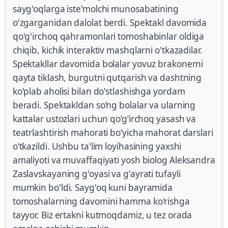
sayg'oqlarga iste'molchi munosabatining
o'zgarganidan dalolat berdi. Spektakl davomida
qo'g'irchoq qahramonlari tomoshabinlar oldiga
chiqib, kichik interaktiv mashqlarni o'tkazadilar.
Spektakllar davomida bolalar yovuz brakonerni
qayta tiklash, burgutni qutqarish va dashtning
ko'plab aholisi bilan do'stlashishga yordam
beradi. Spektakldan so‘ng bolalar va ularning
kattalar ustozlari uchun qo‘g‘irchoq yasash va
teatrlashtirish mahorati bo‘yicha mahorat darslari
o‘tkazildi. Ushbu ta'lim loyihasining yaxshi
amaliyoti va muvaffaqiyati yosh biolog Aleksandra
Zaslavskayaning g'oyasi va g'ayrati tufayli
mumkin bo'ldi. Sayg'oq kuni bayramida
tomoshalarning davomini hamma ko'rishga
tayyor. Biz ertakni kutmoqdamiz, u tez orada