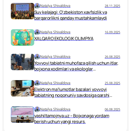
Natalya Shivaldova
28.11.2025
Suv kelajagi: O‘zbekiston xavfsizlik va
barqarorlikni qanday mustahkamlaydi
Natalya Shivaldova
16.09.2025
XALQARO EKOLOGIK OLIMPIYA
Natalya Shivaldova
26.08.2025
Yovvoyi tabiatni muhofaza qilish uchun itlar,
bojxona xodimlari va ekologlar
birlashmoqda.
Natalya Shivaldova
25.08.2025
Elektron ma’lumotlar bazalari yovvoyi
tabiatning noqonuniy savdosiga qarshi
kurash vositasi sifatida
Natalya Shivaldova
06.08.2025
yashiltamojnya.uz – Bojxonaga yordam
berish uchun yangi resurs.